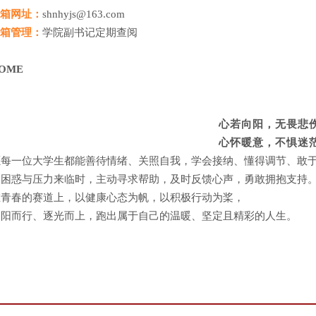
邮箱网址：
shnhyjs@163.com
信箱管理：
学院副书记定期查阅
OME
心若向阳，无畏悲
心怀暖意，不惧迷
愿每一位大学生都能善待情绪、关照自我，学会接纳、懂得调节、敢
当困惑与压力来临时，主动寻求帮助，及时反馈心声，勇敢拥抱支持
在青春的赛道上，以健康心态为帆，以积极行动为桨，
向阳而行、逐光而上，跑出属于自己的温暖、坚定且精彩的人生。