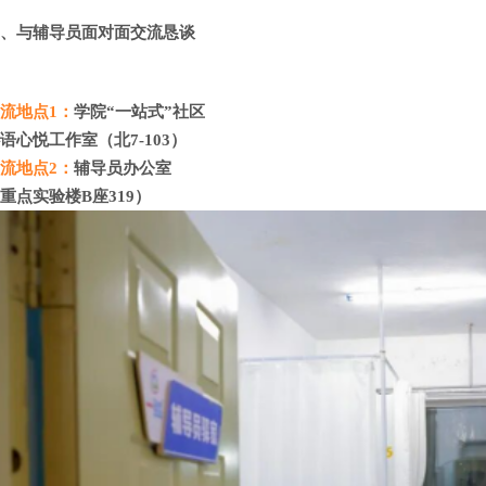
一、与辅导员面对面交流恳谈
交流地点
1：
学院
“一站式”社区
心语心悦工作室（北
7-103）
交流地点
2：
辅导员办公室
（重点实验楼
B座319）