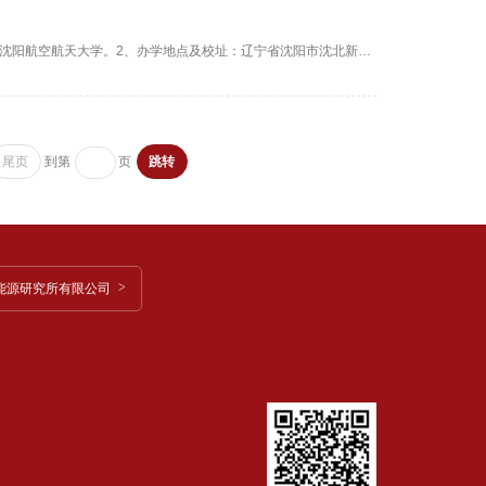
沈阳航空航天大学2016年招生章程一、学校自然情况说明1．学校全称：沈阳航空航天大学。2、办学地点及校址：辽宁省沈阳市沈北新区道义南大街37号。3．办学类型：普通高等学校(公办)。4．办学层次：本科。5．学习年限：学制为4年的专业，学习年限为3－6年。6．办学形式：全日制。7．主要办学条件：校园占地面积122.4万平方米（约合1835亩）；生均教学行政用房面积15.8平方米；生均宿舍面积8.7平方米；生师比19.1；专任教师1005人...
到第
页
尾页
跳转
能源研究所有限公司