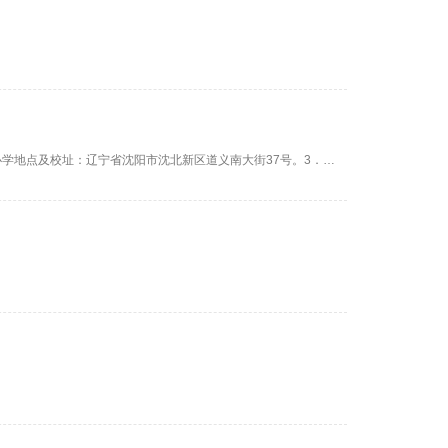
审核人：一、学校自然情况说明1．学校全称：沈阳航空航天大学。2、办学地点及校址：辽宁省沈阳市沈北新区道义南大街37号。3．办学类型：普通高等学校(公办)。4．办学层次：本科。5．办学形式：全日制。6．主要办学条件：校园占地面积115.9万平方米（约合1738亩）；生均教学行政用房面积15.8平方米；生均宿舍面积8.7平方米；生师比20.7；专任教师962人，其中具有副高级职务教师占专任教师的比例为47.6%，具有研究生学位教...