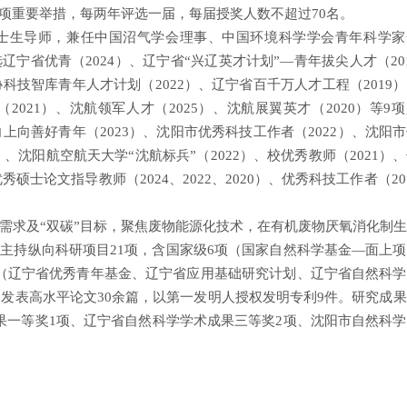
项重要举措，每两年评选一届，每届授奖人数不超过
70名。
士生导师，兼任中国沼气学会理事、中国环境科学学会青年科学家
选辽宁省优青（
2024）、辽宁省“兴辽英才计划”—青年拔尖人才（20
科技智库青年人才计划（2022）、辽宁省百千万人才工程（2019
2021）、沈航领军人才（2025）、沈航展翼英才（2020）等9
上向善好青年（2023）、沈阳市优秀科技工作者（2022）、沈阳
）、沈阳航空航天大学“沈航标兵”（2022）、校优秀教师（2021）
秀硕士论文指导教师（2024、2022、2020）、优秀科技工作者（20
需求及
“双碳”目标，聚焦废物能源化技术，在有机废物厌氧消化制
主持纵向科研项目21项，含国家级6项（国家自然科学基金—面上
（辽宁省优秀青年基金、辽宁省应用基础研究计划、辽宁省自然科学
，发表高水平论文30余篇，以第一发明人授权发明专利9件。研究成
果一等奖1项、辽宁省自然科学学术成果三等奖2项、沈阳市自然科