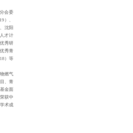
分会委
19）、
）、沈阳
项人才计
市优秀研
、优秀青
18）等
生物燃气
项目、青
基金面
果荣获中
学学术成